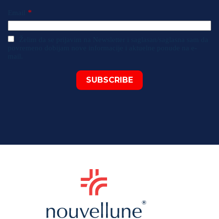
*
Email
Želim da se prijavim na Newsletter i saglasan/saglasna sam da
povremeno dobijam nove informacije i aktuelne ponude na e-
mail.
SUBSCRIBE