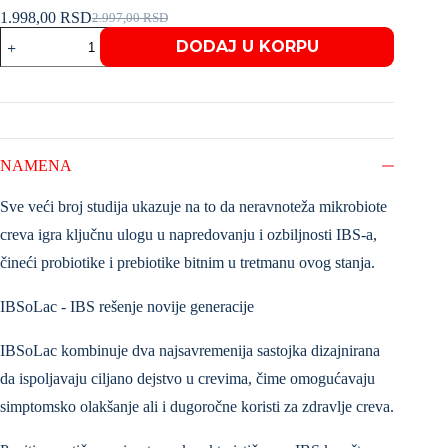
1.998,00
RSD
2.997,00
RSD
DODAJ U KORPU
NAMENA
Sve veći broj studija ukazuje na to da neravnoteža mikrobiote
creva igra ključnu ulogu u napredovanju i ozbiljnosti IBS-a,
čineći probiotike i prebiotike bitnim u tretmanu ovog stanja.
IBSoLac - IBS rešenje novije generacije
IBSoLac kombinuje dva najsavremenija sastojka dizajnirana
da ispoljavaju ciljano dejstvo u crevima, čime omogućavaju
simptomsko olakšanje ali i dugoročne koristi za zdravlje creva.