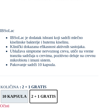
IBSoLac
IBSoLac je dodatak ishrani koji sadrži mlečno
kiselinske bakterije i buternu kiselinu.
Klinički dokazana efikasnost aktivnih sastojaka.
Ublažava simptome nervoznog creva, utiče na vreme
tranzita sadržaja u crevima, pozitivno deluje na crevnu
mikrobiotu i imuni sistem.
Pakovanje sadrži 10 kapsula.
: 2 + 1 GRATIS
KOLIČINA
10 KAPSULA
2 + 1 GRATIS
Očisti