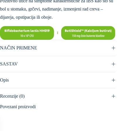
Pozitivno utiče na simptome karakteristične za IBS kao što su
bol u stomaku, grčevi, nadimanje, izmenjeni rad creva –
dijareja, opstipacija ili oboje.
NAČIN PRIMENE
SASTAV
Opis
Recenzije (0)
Povezani proizvodi