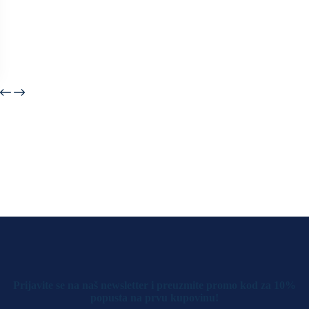
Prijavite se na naš newsletter i preuzmite promo kod za 10%
popusta na prvu kupovinu!