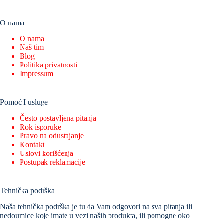
O nama
O nama
Naš tim
Blog
Politika privatnosti
Impressum
Pomoć I usluge
Često postavljena pitanja
Rok isporuke
Pravo na odustajanje
Kontakt
Uslovi korišćenja
Postupak reklamacije
Tehnička podrška
Naša tehnička podrška je tu da Vam odgovori na sva pitanja ili
nedoumice koje imate u vezi naših produkta, ili pomogne oko