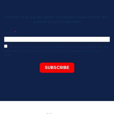
Prijavite se na naš newsletter i preuzmite promo kod za 10%
popusta na prvu kupovinu!
*
Email
Želim da se prijavim na Newsletter i saglasan/saglasna sam da
povremeno dobijam nove informacije i aktuelne ponude na e-
mail.
SUBSCRIBE